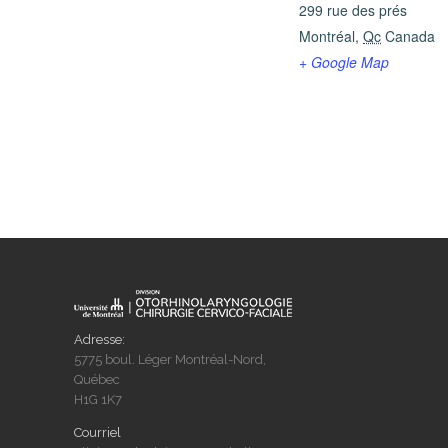
299 rue des prés
Montréal
,
Qc
Canada
+ Google Map
Adresse:
5775 boul. Léger Montréal-Nord,
Québec
H1G 1K7
Courriel