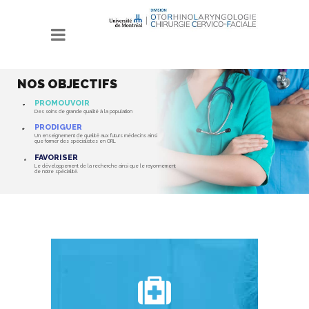
NOS OBJECTIFS
PROMOUVOIR
Des soins de grande qualité à la population
PRODIGUER
Un enseignement de qualité aux futurs médecins ainsi
que former des spécialistes en ORL
FAVORISER
Le développement de la recherche ainsi que le rayonnement
de notre spécialité.