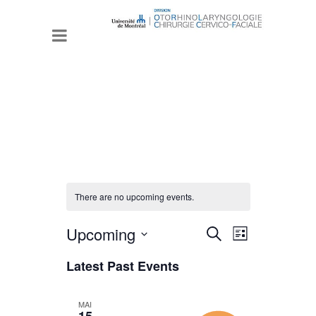
There are no upcoming events.
Upcoming
Events
Event
Search
Liste
Views
Search
Select
Latest Past Events
date.
Navigation
and
Views
MAI