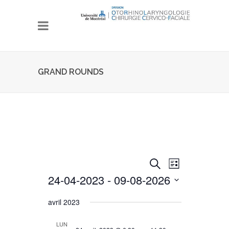
GRAND ROUNDS
Events
Event
Search
Liste
Views
Search
24-04-2023
 - 
09-08-2026
Navigation
and
Select
avril 2023
date.
Views
Navigation
LUN