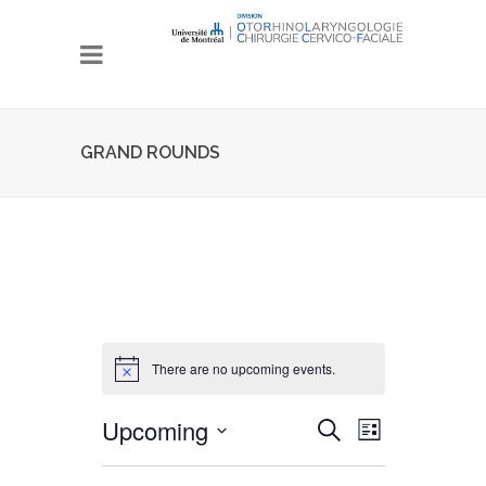
GRAND ROUNDS
There are no upcoming events.
Upcoming
Events
Event
Search
Liste
Views
Search
Select
date.
Navigation