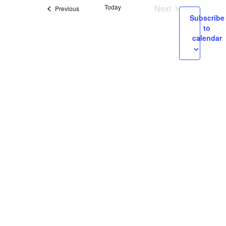
and
Today
Next
Events
Previous
Views
Subscribe
Events
to
Navigation
calendar