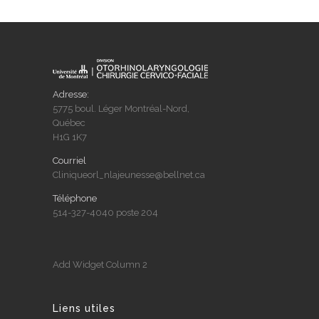
Adresse:
5775 boul. Léger Montréal-Nord,
Québec
H1G 1K7
Courriel
Cliniqueorl_nlajeunesse@bellnet.ca
Téléphone
514-327-4040 poste 204
Add Widget Column 2
Liens utiles