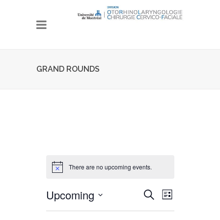
GRAND ROUNDS
There are no upcoming events.
Upcoming
Events
Event
Search
Liste
Views
Search
Select
date.
Navigation