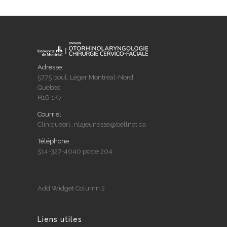
Adresse:
5775 boul. Léger Montréal-Nord,
Québec
H1G 1K7
Courriel
Cliniqueorl_nlajeunesse@bellnet.ca
Téléphone
514-327-4040 poste 204
Add Widget Column 2
Liens utiles