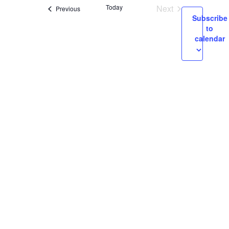
and
Today
Next
Events
Previous
Views
Subscribe
Events
to
Navigation
calendar